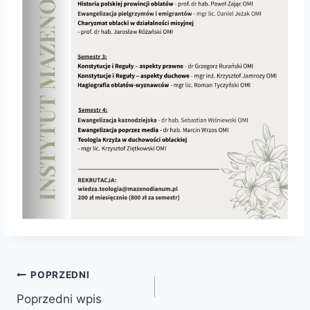
Nawigacja
POPRZEDNI
Poprzedni wpis
wpisu