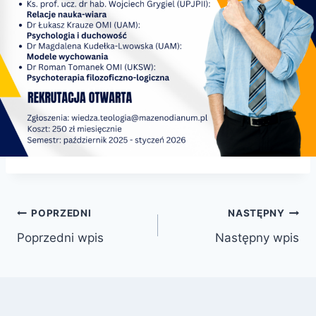
Nawigacja
POPRZEDNI
NASTĘPNY
Poprzedni wpis
Następny wpis
wpisu